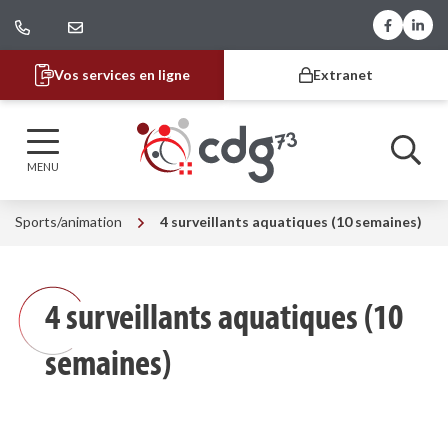
Gestion des traceurs
Aller
Lien vers
Lien 
au
contenu
Vos services en ligne
Extranet
CDG 73
MENU
Sports/animation
4 surveillants aquatiques (10 semaines)
4 surveillants aquatiques (10
semaines)