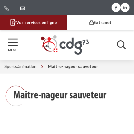
Gestion des traceurs
Aller
Lien vers
Lien 
au
contenu
Vos services en ligne
Extranet
CDG 73
MENU
Sports/animation
Maitre-nageur sauveteur
Maitre-nageur sauveteur